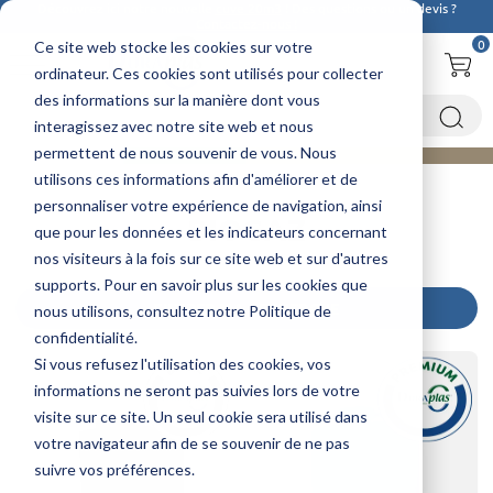
Découvrez ici notre nouvelle
cuve 20m3
! Des questions ou un devis ?
Contactez-nous !
0
Ce site web stocke les cookies sur votre
ordinateur. Ces cookies sont utilisés pour collecter
des informations sur la manière dont vous
interagissez avec notre site web et nous
permettent de nous souvenir de vous. Nous
utilisons ces informations afin d'améliorer et de
Accueil
Activités
Biogaz
personnaliser votre expérience de navigation, ainsi
BIOGAZ
que pour les données et les indicateurs concernant
nos visiteurs à la fois sur ce site web et sur d'autres
supports. Pour en savoir plus sur les cookies que
FILTRER MA RECHERCHE
nous utilisons, consultez notre Politique de
confidentialité.
Si vous refusez l'utilisation des cookies, vos
informations ne seront pas suivies lors de votre
visite sur ce site. Un seul cookie sera utilisé dans
votre navigateur afin de se souvenir de ne pas
suivre vos préférences.