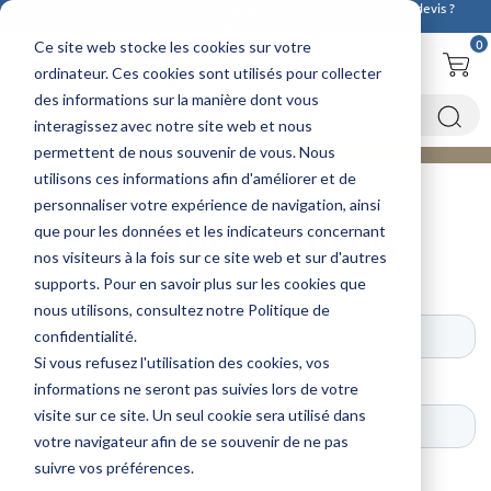
Découvrez ici notre nouvelle
cuve 20m3
! Des questions ou un devis ?
Contactez-nous !
0
Ce site web stocke les cookies sur votre
ordinateur. Ces cookies sont utilisés pour collecter
des informations sur la manière dont vous
interagissez avec notre site web et nous
permettent de nous souvenir de vous. Nous
utilisons ces informations afin d'améliorer et de
Accueil
Formulaires
Demande de devis
personnaliser votre expérience de navigation, ainsi
que pour les données et les indicateurs concernant
DEMANDE DE DEVIS
nos visiteurs à la fois sur ce site web et sur d'autres
supports. Pour en savoir plus sur les cookies que
nous utilisons, consultez notre Politique de
confidentialité.
Si vous refusez l'utilisation des cookies, vos
informations ne seront pas suivies lors de votre
visite sur ce site. Un seul cookie sera utilisé dans
votre navigateur afin de se souvenir de ne pas
suivre vos préférences.