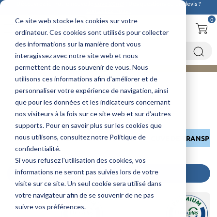
Découvrez ici notre nouvelle
cuve 20m3
! Des questions ou un devis ?
Contactez-nous !
0
Ce site web stocke les cookies sur votre
ordinateur. Ces cookies sont utilisés pour collecter
des informations sur la manière dont vous
interagissez avec notre site web et nous
permettent de nous souvenir de vous. Nous
utilisons ces informations afin d'améliorer et de
Accueil
Cuves à eau
personnaliser votre expérience de navigation, ainsi
CUVES À EAU
que pour les données et les indicateurs concernant
nos visiteurs à la fois sur ce site web et sur d'autres
supports. Pour en savoir plus sur les cookies que
nous utilisons, consultez notre Politique de
CUVE DE STOCKAGE - 500 À 30000 L
CUVE DE TRANSPO
confidentialité.
Si vous refusez l'utilisation des cookies, vos
informations ne seront pas suivies lors de votre
FILTRER MA RECHERCHE
visite sur ce site. Un seul cookie sera utilisé dans
votre navigateur afin de se souvenir de ne pas
suivre vos préférences.