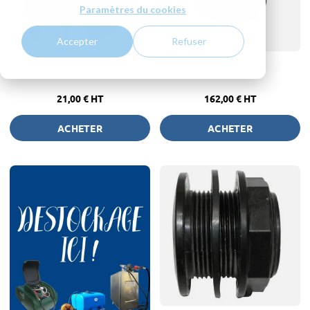
Paramètres du cookies
Accepter
Refuser
Vidange 2"
Vanne Pro 3" FF
21,00 €
HT
162,00 €
HT
ACHETER
ACHETER