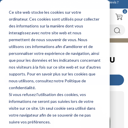
Découvrez ici notre nouvelle
cuve 20m3
! Des questions ou un devis ?
Contactez-nous !
0
Ce site web stocke les cookies sur votre
ordinateur. Ces cookies sont utilisés pour collecter
des informations sur la manière dont vous
interagissez avec notre site web et nous
permettent de nous souvenir de vous. Nous
utilisons ces informations afin d'améliorer et de
Accueil
Cuves à eau
Accessoires cuve à eau
personnaliser votre expérience de navigation, ainsi
ACCESSOIRES CUVE À EAU
que pour les données et les indicateurs concernant
nos visiteurs à la fois sur ce site web et sur d'autres
supports. Pour en savoir plus sur les cookies que
FILTRER MA RECHERCHE
nous utilisons, consultez notre Politique de
confidentialité.
Si vous refusez l'utilisation des cookies, vos
informations ne seront pas suivies lors de votre
visite sur ce site. Un seul cookie sera utilisé dans
votre navigateur afin de se souvenir de ne pas
suivre vos préférences.