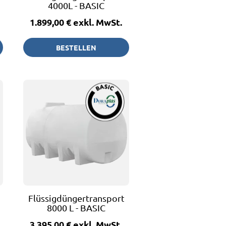
4000L - BASIC
1.899,00 €
exkl. MwSt.
BESTELLEN
fass
Flüssigdüngertransportfass
8000 L - BASIC
3.395,00 €
exkl. MwSt.