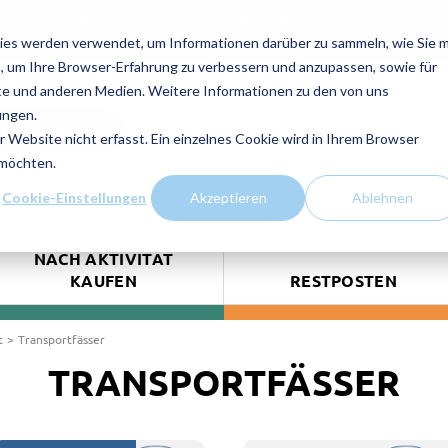
NEUE KAPAZITAT HIER : Wassertank 20000 liter
! Sie benötigen einen Tank ?
ies werden verwendet, um Informationen darüber zu sammeln, wie Sie m
Kontaktieren Sie uns!
, um Ihre Browser-Erfahrung zu verbessern und anzupassen, sowie für
e und anderen Medien. Weitere Informationen zu den von uns
ungen.
TSANFRAGE
Website nicht erfasst. Ein einzelnes Cookie wird in Ihrem Browser
 möchten.
Cookie-Einstellungen
Akzeptieren
Ablehnen
NACH AKTIVITÄT
KAUFEN
RESTPOSTEN
t
Transportfässer
TRANSPORTFÄSSER