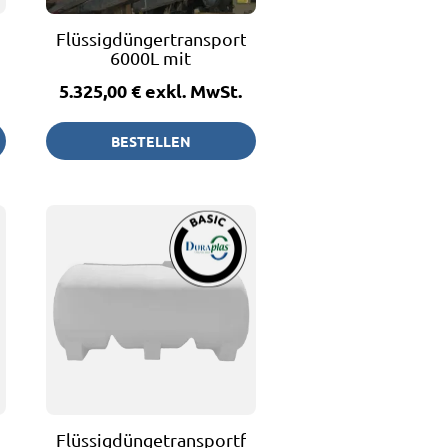
fass
Flüssigdüngertransportfass
6000L mit
Restentleerung
5.325,00 €
exkl. MwSt.
BESTELLEN
fass
Flüssigdüngetransportfass