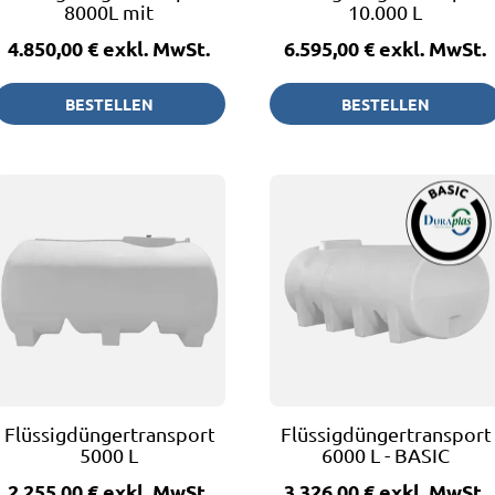
8000L mit
10.000 L
Restentleerung
4.850,00 €
exkl. MwSt.
6.595,00 €
exkl. MwSt.
BESTELLEN
BESTELLEN
Flüssigdüngertransportfass
Flüssigdüngertransport
5000 L
6000 L - BASIC
2.255,00 €
exkl. MwSt.
3.326,00 €
exkl. MwSt.