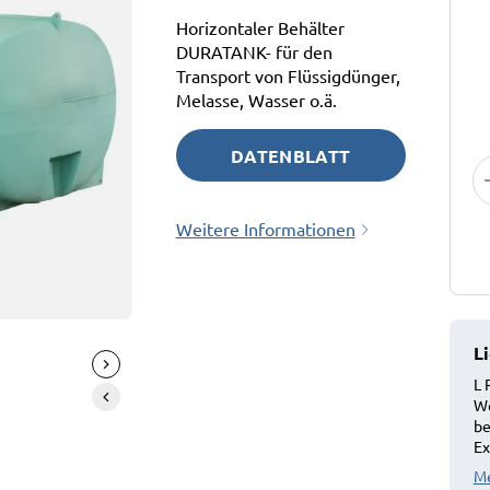
Horizontaler Behälter
DURATANK- für den
Transport von Flüssigdünger,
Melasse, Wasser o.ä.
DATENBLATT
HERUNTERLADEN
Weitere Informationen
!
L
L 
We
be
Ex
Me