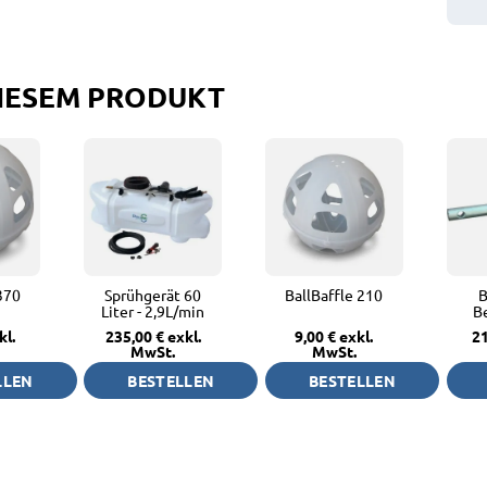
DIESEM PRODUKT
370
Sprühgerät 60
BallBaffle 210
B
Liter - 2,9L/min
B
kl.
235,00 €
exkl.
9,00 €
exkl.
21
MwSt.
MwSt.
LLEN
BESTELLEN
BESTELLEN