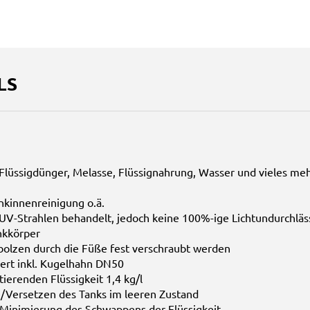
LS
 Flüssigdünger, Melasse, Flüssignahrung, Wasser und vieles me
kinnenreinigung o.ä.
 UV-Strahlen behandelt, jedoch keine 100%-ige Lichtundurchläs
nkkörper
bolzen durch die Füße fest verschraubt werden
ert inkl. Kugelhahn DN50
tierenden Flüssigkeit 1,4 kg/l
Versetzen des Tanks im leeren Zustand
Minimierung des Schwappens der Flüssigkeit