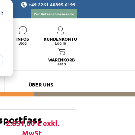
+49 2261 40895 6199
it
Zur Unternehmensseite
INFOS
KUNDENKONTO
Blog
Log In
WARENKORB
leer :(
ÜBER UNS
sportfass
2.851,00 €
exkl.
MwSt.