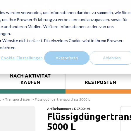
NEUE KAPAZITAT HIER : Wassertank 20000 liter
! Sie benötigen einen Tank ?
ies werden verwendet, um Informationen darüber zu sammeln, wie Sie m
Kontaktieren Sie uns!
, um Ihre Browser-Erfahrung zu verbessern und anzupassen, sowie für
e und anderen Medien. Weitere Informationen zu den von uns
ungen.
TSANFRAGE
Website nicht erfasst. Ein einzelnes Cookie wird in Ihrem Browser
 möchten.
Cookie-Einstellungen
Akzeptieren
Ablehnen
NACH AKTIVITÄT
KAUFEN
RESTPOSTEN
t
Transportfässer
Flüssigdüngertransportfass 5000 L
Artikelnummer :
DC5001VL
Flüssigdüngertran
5000 L