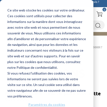
Découvrez ici notre nouvelle
cuve 20m3
! Des questions ou un devis ?
Contactez-nous !
0
Ce site web stocke les cookies sur votre ordinateur.
Ces cookies sont utilisés pour collecter des
informations sur la manière dont vous interagissez
avec notre site web et nous permettent de nous
souvenir de vous. Nous utilisons ces informations
afin d'améliorer et de personnaliser votre expérience
de navigation, ainsi que pour les données et les
Accueil
FAQ
Eau
Puis-je récupérer l’eau de pluie avec cette cuve 3000l ?
indicateurs concernant nos visiteurs à la fois sur ce
site web et sur d'autres supports. Pour en savoir
FOIRE AUX
plus sur les cookies que nous utilisons, consultez
notre Politique de confidentialité.
QUESTIONS
Si vous refusez l'utilisation des cookies, vos
informations ne seront pas suivies lors de votre
visite sur ce site. Un seul cookie sera utilisé dans
votre navigateur afin de se souvenir de ne pas suivre
Puis-je récupérer l’eau de pluie avec cette
vos préférences.
cuve 3000l ?
Paramètres du cookies