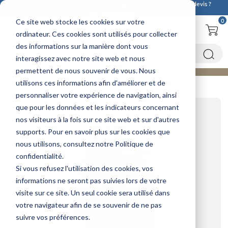
Découvrez ici notre nouvelle
cuve 20m3
! Des questions ou un devis ?
Contactez-nous !
0
Ce site web stocke les cookies sur votre
ordinateur. Ces cookies sont utilisés pour collecter
des informations sur la manière dont vous
interagissez avec notre site web et nous
permettent de nous souvenir de vous. Nous
utilisons ces informations afin d'améliorer et de
Accueil
Cuves à adblue
Cuve double paroi AdBlue 25 000L
personnaliser votre expérience de navigation, ainsi
que pour les données et les indicateurs concernant
nos visiteurs à la fois sur ce site web et sur d'autres
supports. Pour en savoir plus sur les cookies que
nous utilisons, consultez notre Politique de
confidentialité.
Si vous refusez l'utilisation des cookies, vos
informations ne seront pas suivies lors de votre
visite sur ce site. Un seul cookie sera utilisé dans
votre navigateur afin de se souvenir de ne pas
suivre vos préférences.