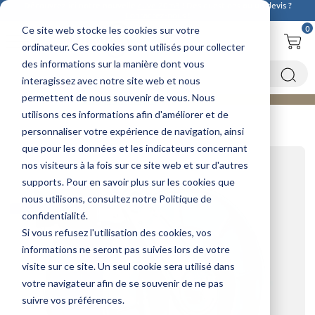
Découvrez ici notre nouvelle
cuve 20m3
! Des questions ou un devis ?
Contactez-nous !
0
Ce site web stocke les cookies sur votre
ordinateur. Ces cookies sont utilisés pour collecter
des informations sur la manière dont vous
interagissez avec notre site web et nous
permettent de nous souvenir de vous. Nous
utilisons ces informations afin d'améliorer et de
Accueil
Cuves à eau
Groupe d'arrosage - 2000 à 13000 L
Enrouleur pour groupe d'arrosage 2000L
personnaliser votre expérience de navigation, ainsi
que pour les données et les indicateurs concernant
nos visiteurs à la fois sur ce site web et sur d'autres
supports. Pour en savoir plus sur les cookies que
nous utilisons, consultez notre Politique de
confidentialité.
Si vous refusez l'utilisation des cookies, vos
informations ne seront pas suivies lors de votre
visite sur ce site. Un seul cookie sera utilisé dans
votre navigateur afin de se souvenir de ne pas
suivre vos préférences.