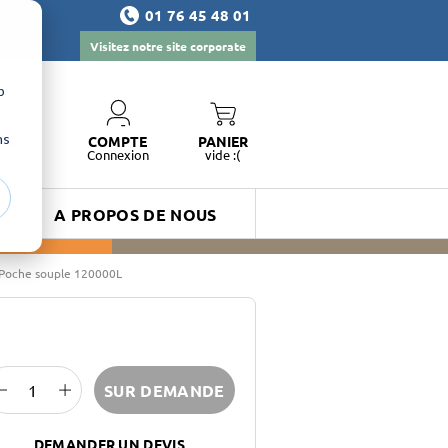
01 76 45 48 01
Visitez notre site corporate
b
ns
SEILS
COMPTE
PANIER
xperts
Connexion
vide :(
A PROPOS DE NOUS
Poche souple 120000L
SUR DEMANDE
DEMANDER UN DEVIS