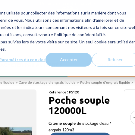
Découvrez ici notre nouvelle
cuve 20m3
! Des questions ou un devis ?
nt utilisés pour collecter des informations sur la manière dont vous
Contactez-nous !
ir de vous. Nous utilisons ces informations afin d'améliorer et de
nées et les indicateurs concernant nos visiteurs à la fois sur ce site we
E DE DEVIS
us utilisons, consultez notre Politique de confidentialité.
pas suivies lors de votre visite sur ce site. Un seul cookie sera utilisé da
CON
d’e
ces.
Paramètres du cookies
Accepter
Refuser
ACHETER PAR ACTIVITÉS
DESTOCKAGE
te liquide
Cuve de stockage d'engrais liquide
Poche souple d'engrais liquide
Reference :
PS120
Poche souple
120000L
Citerne souple
de stockage d'eau /
engrais 120m3