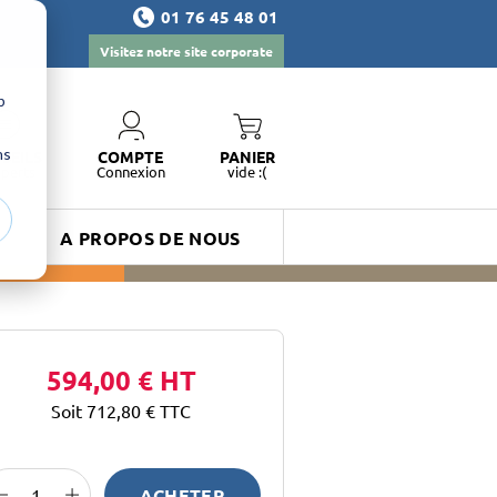
01 76 45 48 01
Visitez notre site corporate
b
ns
SEILS
COMPTE
PANIER
xperts
Connexion
vide :(
A PROPOS DE NOUS
594,00 €
HT
Soit 712,80 €
TTC
ACHETER