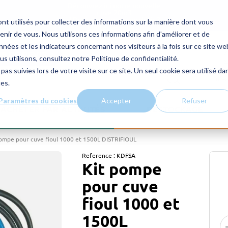
Découvrez ici notre nouvelle
cuve 20m3
! Des questions ou un devis ?
nt utilisés pour collecter des informations sur la manière dont vous
Contactez-nous !
ir de vous. Nous utilisons ces informations afin d'améliorer et de
nées et les indicateurs concernant nos visiteurs à la fois sur ce site we
E DE DEVIS
us utilisons, consultez notre Politique de confidentialité.
pas suivies lors de votre visite sur ce site. Un seul cookie sera utilisé da
CON
d’e
ces.
Paramètres du cookies
Accepter
Refuser
ACHETER PAR ACTIVITÉS
DESTOCKAGE
ompe pour cuve fioul 1000 et 1500L DISTRIFIOUL
Reference :
KDFSA
Kit pompe
pour cuve
fioul 1000 et
1500L