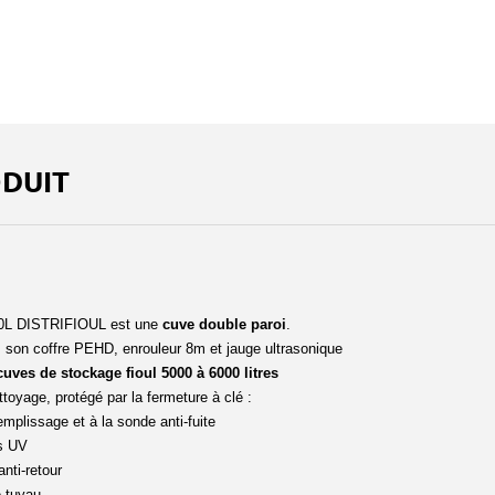
ODUIT
L DISTRIFIOUL est une
cuve double paroi
.
son coffre PEHD, enrouleur 8m et jauge ultrasonique
uves de stockage fioul 5000 à 6000 litres
oyage, protégé par la fermeture à clé :
mplissage et à la sonde anti-fuite
es UV
nti-retour
e tuyau