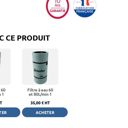
C CE PRODUIT
u 60
Filtre à eau 60
n 1
et 80L/min 1
pouce et demi
T
35,00 €
HT
TER
ACHETER