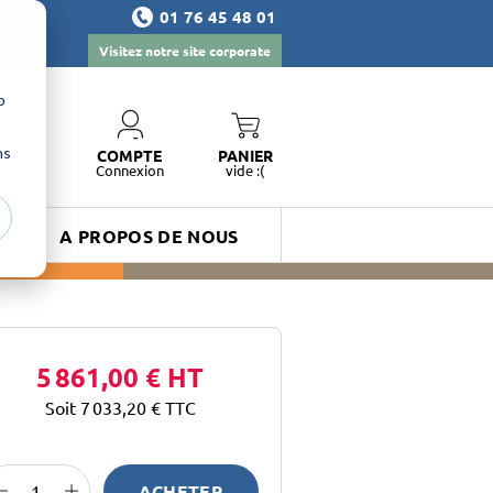
01 76 45 48 01
Visitez notre site corporate
b
ns
SEILS
COMPTE
PANIER
xperts
Connexion
vide :(
A PROPOS DE NOUS
5 861,00 €
HT
Soit 7 033,20 €
TTC
ACHETER