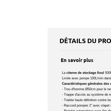
DÉTAILS DU PR
En savoir plus
La
citerne de stockage fioul
5000
Livrée avec pompe 100L/min dans 
Caractéristiques générales des c
- Trou d'homme Ø50cm pour le nett
- Trappe d'accès au système de re
- Traitée haute définition contre l
- Raccord pompier 2'' avec clapet a
- Pistolet automatique avec 6m d