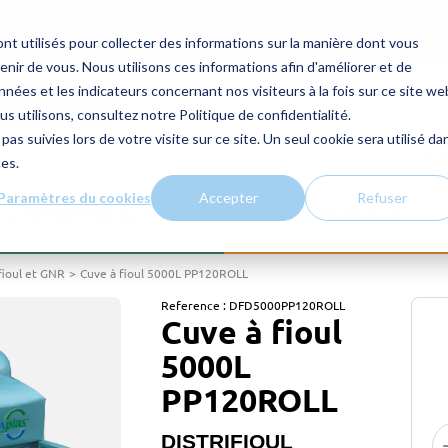
Découvrez ici notre nouvelle
cuve 20m3
! Des questions ou un devis ?
nt utilisés pour collecter des informations sur la manière dont vous
Contactez-nous !
ir de vous. Nous utilisons ces informations afin d'améliorer et de
nées et les indicateurs concernant nos visiteurs à la fois sur ce site we
E DE DEVIS
us utilisons, consultez notre Politique de confidentialité.
pas suivies lors de votre visite sur ce site. Un seul cookie sera utilisé da
CON
d’e
ces.
Paramètres du cookies
Accepter
Refuser
ACHETER PAR ACTIVITÉS
DESTOCKAGE
fioul et GNR
Cuve à fioul 5000L PP120ROLL
Reference :
DFD5000PP120ROLL
Cuve à fioul
5000L
PP120ROLL
DISTRIFIOUL