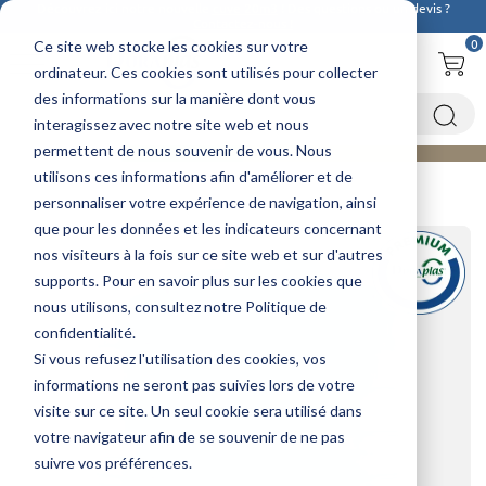
Découvrez ici notre nouvelle
cuve 20m3
! Des questions ou un devis ?
Contactez-nous !
0
Ce site web stocke les cookies sur votre
ordinateur. Ces cookies sont utilisés pour collecter
des informations sur la manière dont vous
interagissez avec notre site web et nous
permettent de nous souvenir de vous. Nous
utilisons ces informations afin d'améliorer et de
Accueil
Cuves à eau
Cuve de stockage - 500 à 30000 L
Cuve 12000 litres, Cuve stockage d'eau 12000l - PREMIUM
personnaliser votre expérience de navigation, ainsi
que pour les données et les indicateurs concernant
nos visiteurs à la fois sur ce site web et sur d'autres
supports. Pour en savoir plus sur les cookies que
nous utilisons, consultez notre Politique de
confidentialité.
Si vous refusez l'utilisation des cookies, vos
informations ne seront pas suivies lors de votre
visite sur ce site. Un seul cookie sera utilisé dans
votre navigateur afin de se souvenir de ne pas
suivre vos préférences.