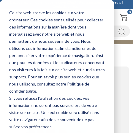
Découvrez ici notre nouvelle
cuve 20m3
! Des questions ou un devis ?
Contactez-nous !
0
Ce site web stocke les cookies sur votre
ordinateur. Ces cookies sont utilisés pour collecter
des informations sur la manière dont vous
interagissez avec notre site web et nous
permettent de nous souvenir de vous. Nous
utilisons ces informations afin d'améliorer et de
Accueil
Cuves à engrais liquide / Cuves à azote liquide
Cuve transport azote
Cuve sur châssis roulants
personnaliser votre expérience de navigation, ainsi
Châssis roulant et cuve engrais 6000L
que pour les données et les indicateurs concernant
nos visiteurs à la fois sur ce site web et sur d'autres
supports. Pour en savoir plus sur les cookies que
nous utilisons, consultez notre Politique de
confidentialité.
Si vous refusez l'utilisation des cookies, vos
informations ne seront pas suivies lors de votre
visite sur ce site. Un seul cookie sera utilisé dans
votre navigateur afin de se souvenir de ne pas
suivre vos préférences.