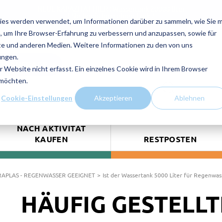
NEUE KAPAZITAT HIER : Wassertank 20000 liter
! Sie benötigen einen Tank ?
ies werden verwendet, um Informationen darüber zu sammeln, wie Sie m
Kontaktieren Sie uns!
, um Ihre Browser-Erfahrung zu verbessern und anzupassen, sowie für
e und anderen Medien. Weitere Informationen zu den von uns
ungen.
TSANFRAGE
Website nicht erfasst. Ein einzelnes Cookie wird in Ihrem Browser
 möchten.
Cookie-Einstellungen
Akzeptieren
Ablehnen
NACH AKTIVITÄT
KAUFEN
RESTPOSTEN
RAPLAS - REGENWASSER GEEIGNET
Ist der Wassertank 5000 Liter für Regenwas
HÄUFIG GESTELL