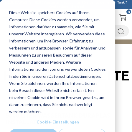
NEUE KAPAZITAT HIER : Wassertank 20000 liter
! Sie benötigen einen Tank ?
Kontaktieren Sie uns!
0
Diese Website speichert Cookies auf Ihrem
Computer. Diese Cookies werden verwendet, um
Informationen darüber zu sammeln, wie Sie mit
unserer Website interagieren. Wir verwenden diese
Informationen, um Ihre Browser-Erfahrung zu
verbessern und anzupassen, sowie für Analysen und
Messungen zu unseren Besuchern auf dieser
Startseite
FAQs
5000 liter wassertank Duraplas Installation
Website und anderen Medien. Weitere
Informationen zu den von uns verwendeten Cookies
HÄUFIG GESTELLTE
finden Sie in unseren Datenschutzbestimmungen.
Wenn Sie ablehnen, werden Ihre Informationen
FRAGEN
beim Besuch dieser Website nicht erfasst. Ein
einzelnes Cookie wird in Ihrem Browser gesetzt, um
daran zu erinnern, dass Sie nicht nachverfolgt
werden möchten.
5000 LITER WASSERTANK DURAPLAS
INSTALLATION
Cookie-Einstellungen