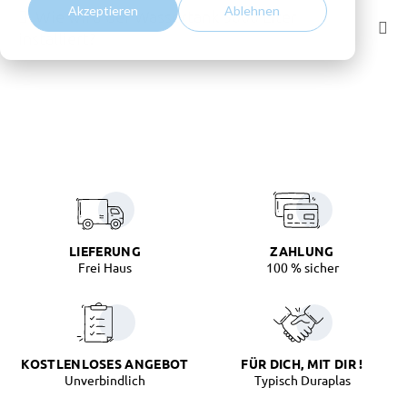
Akzeptieren
Ablehnen
Wie wird der Wassertank 5000 Liter
installiert?
LIEFERUNG
ZAHLUNG
Frei Haus
100 % sicher
KOSTLENLOSES ANGEBOT
FÜR DICH, MIT DIR !
Unverbindlich
Typisch Duraplas