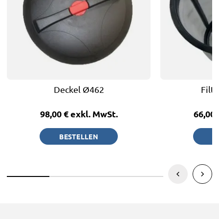
Deckel Ø462
Filt
98,00 €
exkl. MwSt.
66,00
BESTELLEN
B