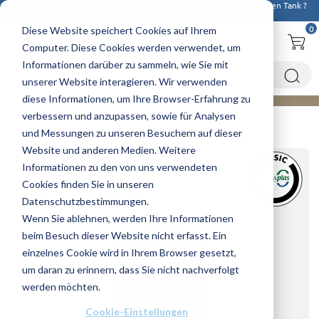
NEUE KAPAZITAT HIER : Wassertank 20000 liter
! Sie benötigen einen Tank ?
Kontaktieren Sie uns!
0
Diese Website speichert Cookies auf Ihrem
Computer. Diese Cookies werden verwendet, um
Informationen darüber zu sammeln, wie Sie mit
unserer Website interagieren. Wir verwenden
diese Informationen, um Ihre Browser-Erfahrung zu
verbessern und anzupassen, sowie für Analysen
Startseite
Wasserbehälter
Wassertanks
Wassertank 15000 Liter - BASIC
und Messungen zu unseren Besuchern auf dieser
Website und anderen Medien. Weitere
Informationen zu den von uns verwendeten
Cookies finden Sie in unseren
Datenschutzbestimmungen.
Wenn Sie ablehnen, werden Ihre Informationen
beim Besuch dieser Website nicht erfasst. Ein
einzelnes Cookie wird in Ihrem Browser gesetzt,
um daran zu erinnern, dass Sie nicht nachverfolgt
werden möchten.
Cookie-Einstellungen