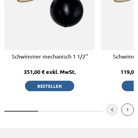
Schwimmer mechanisch 1 1/2''
Schwimme
351,00 €
exkl. MwSt.
119,00
BESTELLEN
B