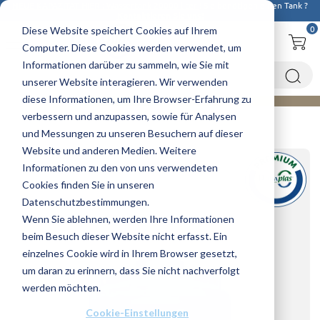
NEUE KAPAZITAT HIER : Wassertank 20000 liter
! Sie benötigen einen Tank ?
Kontaktieren Sie uns!
0
Diese Website speichert Cookies auf Ihrem
Computer. Diese Cookies werden verwendet, um
Informationen darüber zu sammeln, wie Sie mit
unserer Website interagieren. Wir verwenden
diese Informationen, um Ihre Browser-Erfahrung zu
verbessern und anzupassen, sowie für Analysen
Startseite
Wasserbehälter
Wassertanks
Wassertank 4000 Liter - PREMIUM
und Messungen zu unseren Besuchern auf dieser
Website und anderen Medien. Weitere
Informationen zu den von uns verwendeten
Cookies finden Sie in unseren
Datenschutzbestimmungen.
Wenn Sie ablehnen, werden Ihre Informationen
beim Besuch dieser Website nicht erfasst. Ein
einzelnes Cookie wird in Ihrem Browser gesetzt,
um daran zu erinnern, dass Sie nicht nachverfolgt
werden möchten.
Cookie-Einstellungen