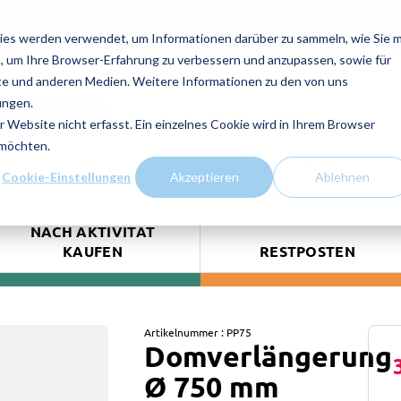
NEUE KAPAZITAT HIER : Wassertank 20000 liter
! Sie benötigen einen Tank ?
ies werden verwendet, um Informationen darüber zu sammeln, wie Sie m
Kontaktieren Sie uns!
, um Ihre Browser-Erfahrung zu verbessern und anzupassen, sowie für
e und anderen Medien. Weitere Informationen zu den von uns
ungen.
TSANFRAGE
Website nicht erfasst. Ein einzelnes Cookie wird in Ihrem Browser
 möchten.
Cookie-Einstellungen
Akzeptieren
Ablehnen
NACH AKTIVITÄT
KAUFEN
RESTPOSTEN
Artikelnummer :
PP75
Domverlängerung
Ø 750 mm