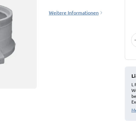
Weitere Informationen
L
L 
We
be
Ex
Me