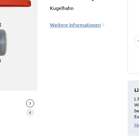
Kugelhahn
Weitere Informationen
L
L 
We
be
Ex
Me