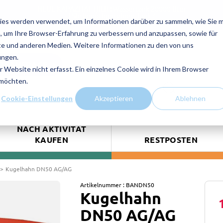
NEUE KAPAZITAT HIER : Wassertank 20000 liter
! Sie benötigen einen Tank ?
ies werden verwendet, um Informationen darüber zu sammeln, wie Sie m
Kontaktieren Sie uns!
, um Ihre Browser-Erfahrung zu verbessern und anzupassen, sowie für
e und anderen Medien. Weitere Informationen zu den von uns
ungen.
TSANFRAGE
Website nicht erfasst. Ein einzelnes Cookie wird in Ihrem Browser
 möchten.
Cookie-Einstellungen
Akzeptieren
Ablehnen
NACH AKTIVITÄT
KAUFEN
RESTPOSTEN
Kugelhahn DN50 AG/AG
Artikelnummer :
BANDN50
Kugelhahn
DN50 AG/AG