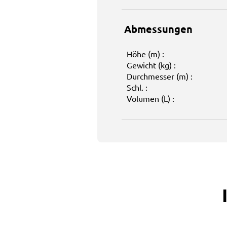
Abmessungen
Höhe (m) :
Gewicht (kg) :
Durchmesser (m) :
Schl. :
Volumen (L) :