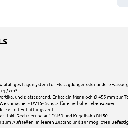
LS
sbaufähiges Lagersystem für Flüssigdünger oder andere wasser
 kg / cm³.
vertikal und platzsparend. Er hat ein Mannloch Ø 455 mm zur T
 Weichmacher - UV15- Schutz für eine hohe Lebensdauer
eckel mit Entlüftungsventil
ert inkl. Reduzierung auf DN50 und Kugelhahn DN50
 zum Aufstellen im leeren Zustand und zur möglichen Befest