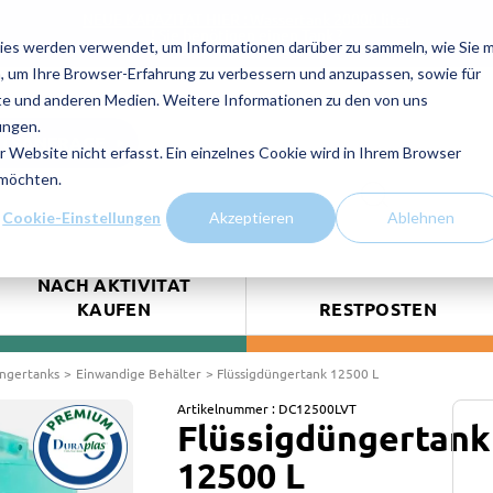
NEUE KAPAZITAT HIER : Wassertank 20000 liter
! Sie benötigen einen Tank ?
ies werden verwendet, um Informationen darüber zu sammeln, wie Sie m
Kontaktieren Sie uns!
, um Ihre Browser-Erfahrung zu verbessern und anzupassen, sowie für
e und anderen Medien. Weitere Informationen zu den von uns
ungen.
TSANFRAGE
Website nicht erfasst. Ein einzelnes Cookie wird in Ihrem Browser
 möchten.
Cookie-Einstellungen
Akzeptieren
Ablehnen
NACH AKTIVITÄT
KAUFEN
RESTPOSTEN
üngertanks
Einwandige Behälter
Flüssigdüngertank 12500 L
Artikelnummer :
DC12500LVT
Flüssigdüngertank
12500 L