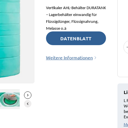
Vertikaler AHL-Behälter DURATANK
– Lagerbehälter einwandig für
Flüssigdünger, Flüssignahrung,
Melasse o.ä
DATENBLATT
HERUNTERLADEN
Weitere Informationen
!
L
L 
We
be
Ex
Me