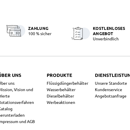
ZAHLUNG
KOSTLENLOSES
100 % sicher
ANGEBOT
Unverbindlich
ÜBER UNS
PRODUKTE
DIENSTLEISTU
Über uns
Flüssigdüngerbehälter
Unsere Standorte
Mission, Vision und
Wasserbehälter
Kundenservice
Werte
Dieselbehälter
Angebotsanfrage
Rotationsverfahren
Werbeaktionen
Katalog
herunterladen
Impressum
und
AGB