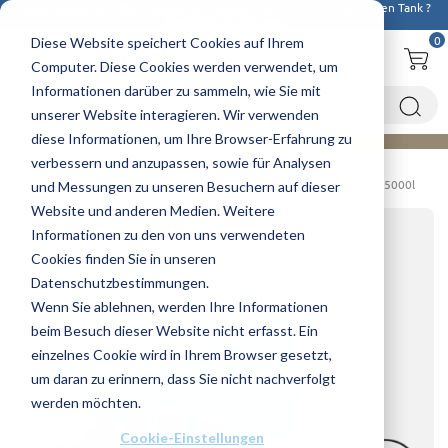
NEUE KAPAZITAT HIER : Wassertank 20000 liter
! Sie benötigen einen Tank ?
Kontaktieren Sie uns!
0
Diese Website speichert Cookies auf Ihrem
Computer. Diese Cookies werden verwendet, um
Informationen darüber zu sammeln, wie Sie mit
unserer Website interagieren. Wir verwenden
diese Informationen, um Ihre Browser-Erfahrung zu
verbessern und anzupassen, sowie für Analysen
Startseite
Flüssigdüngerbehälter
Transport
Fahrgestellen mit Transportfässern
Düngerfass mit Fahrgestell 5000l
und Messungen zu unseren Besuchern auf dieser
Website und anderen Medien. Weitere
Informationen zu den von uns verwendeten
Cookies finden Sie in unseren
Datenschutzbestimmungen.
Wenn Sie ablehnen, werden Ihre Informationen
beim Besuch dieser Website nicht erfasst. Ein
einzelnes Cookie wird in Ihrem Browser gesetzt,
um daran zu erinnern, dass Sie nicht nachverfolgt
werden möchten.
Cookie-Einstellungen